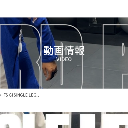
動画情報
VIDEO
FS GI SINGLE LEG…