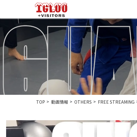
TOP
動画情報
OTHERS
FREE STREAMING